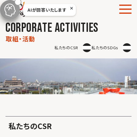
本
AIが回答いたします
文
へ
c
o
r
p
o
r
a
t
e
a
c
t
i
v
i
t
i
e
s
移
動
取
組
・
活
動
私たちのCSR
私たちのSDGs
私たちのCSR