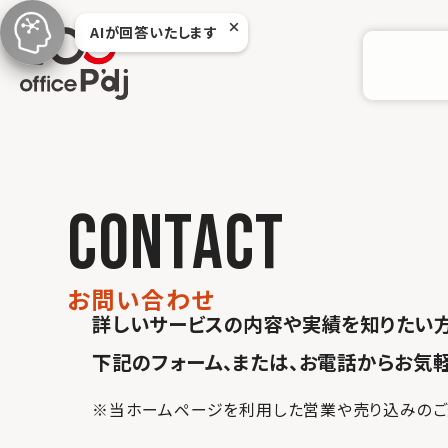
本
AIが回答いたします
文
へ
移
動
c
o
n
t
a
c
t
お
問
い
合
わ
せ
詳しいサービスの内容や実績を知りたい方
下記のフォーム、または、お電話からお気
※当ホームページを利用した営業や売り込みのご