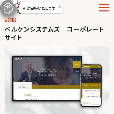
本
AIが回答いたします
文
へ
works
移
ベルケンシステムズ コーポレート
動
サイト