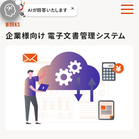
本
AIが回答いたします
文
へ
works
移
企業様向け 電子文書管理システム
動