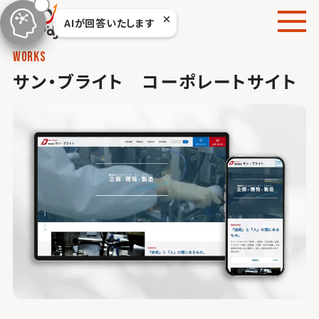
本
AIが回答いたします
文
へ
works
移
サン・ブライト コーポレートサイト
動