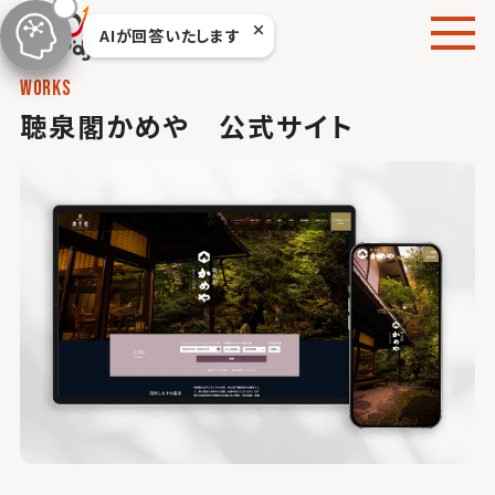
本
AIが回答いたします
文
へ
works
移
聴泉閣かめや 公式サイト
動