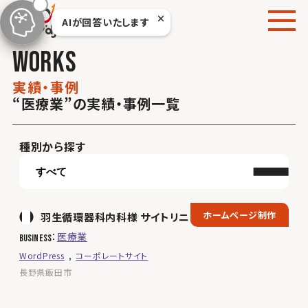
本
AIが回答いたします
文
へ
w
o
r
k
s
移
動
実
績
・
事
例
“医療業”の実績・事例一覧
種別から探す
ホームページ制作
羽生循環器科内科様 サイトリニューアル
医療業
business
WordPress
コーポレートサイト
長野県飯田市