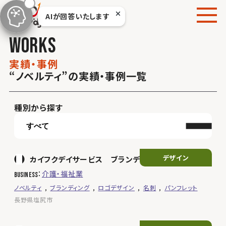
本
AIが回答いたします
文
へ
w
o
r
k
s
移
動
実
績
・
事
例
“ノベルティ”の実績・事例一覧
種別から探す
デザイン
カイフクデイサービス ブランディング
介護・福祉業
business
ノベルティ
ブランディング
ロゴデザイン
名刺
パンフレット
長野県塩尻市