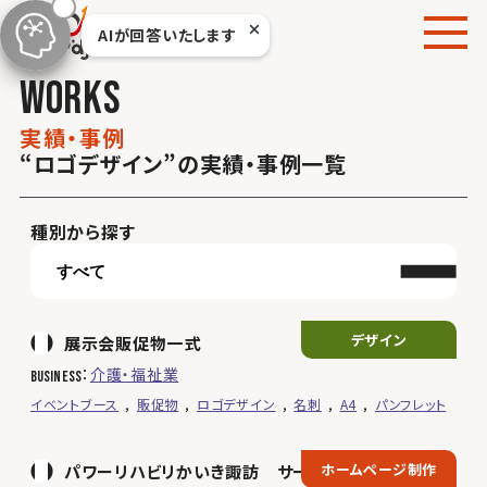
本
AIが回答いたします
文
へ
w
o
r
k
s
移
動
実
績
・
事
例
“ロゴデザイン”の実績・事例一覧
種別から探す
デザイン
展示会販促物一式
介護・福祉業
business
イベントブース
販促物
ロゴデザイン
名刺
A4
パンフレット
ホームページ制作
パワーリハビリかいき諏訪 サービスサイト